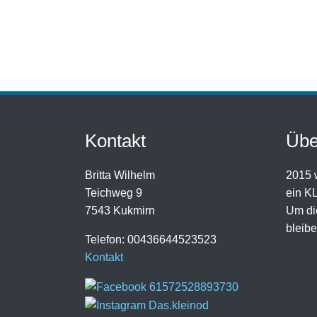
Kontakt
Übe
Britta Wilhelm
2015 w
Teichweg 9
ein K
7543 Kukmirn
Um die
bleibe
Telefon: 00436644523523
Kontakt