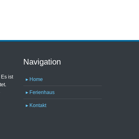
Navigation
 Es ist
▸ Home
et.
e
▸ Ferienhaus
▸ Kontakt